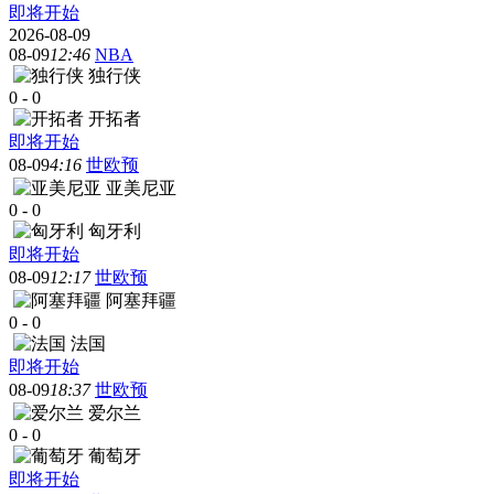
即将开始
2026-08-09
08-09
12:46
NBA
独行侠
0
-
0
开拓者
即将开始
08-09
4:16
世欧预
亚美尼亚
0
-
0
匈牙利
即将开始
08-09
12:17
世欧预
阿塞拜疆
0
-
0
法国
即将开始
08-09
18:37
世欧预
爱尔兰
0
-
0
葡萄牙
即将开始