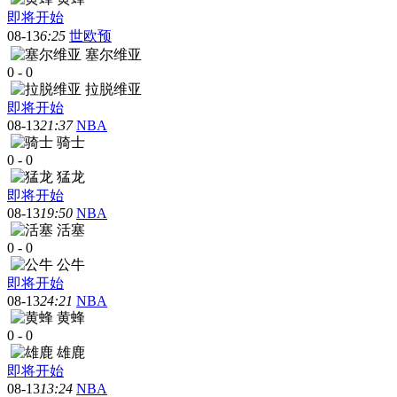
即将开始
08-13
6:25
世欧预
塞尔维亚
0
-
0
拉脱维亚
即将开始
08-13
21:37
NBA
骑士
0
-
0
猛龙
即将开始
08-13
19:50
NBA
活塞
0
-
0
公牛
即将开始
08-13
24:21
NBA
黄蜂
0
-
0
雄鹿
即将开始
08-13
13:24
NBA