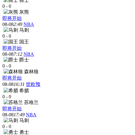
骑士
0
-
0
灰熊
即将开始
08-08
2:49
NBA
马刺
0
-
0
国王
即将开始
08-08
7:12
NBA
爵士
0
-
0
森林狼
即将开始
08-08
16:31
世欧预
希腊
0
-
0
苏格兰
即将开始
08-08
17:49
NBA
马刺
0
-
0
勇士