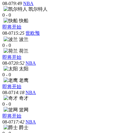
08-07
9:49
NBA
凯尔特人
0
-
0
快船
即将开始
08-07
15:25
世欧预
波兰
0
-
0
荷兰
即将开始
08-07
20:52
NBA
太阳
0
-
0
老鹰
即将开始
08-07
14:18
NBA
奇才
0
-
0
篮网
即将开始
08-07
17:42
NBA
爵士