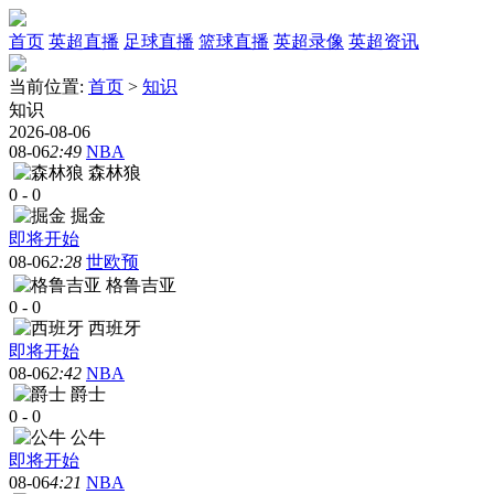
首页
英超直播
足球直播
篮球直播
英超录像
英超资讯
当前位置:
首页
>
知识
知识
2026-08-06
08-06
2:49
NBA
森林狼
0
-
0
掘金
即将开始
08-06
2:28
世欧预
格鲁吉亚
0
-
0
西班牙
即将开始
08-06
2:42
NBA
爵士
0
-
0
公牛
即将开始
08-06
4:21
NBA