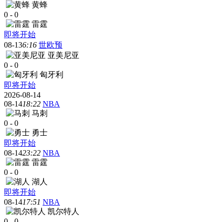
黄蜂
0
-
0
雷霆
即将开始
08-13
6:16
世欧预
亚美尼亚
0
-
0
匈牙利
即将开始
2026-08-14
08-14
18:22
NBA
马刺
0
-
0
勇士
即将开始
08-14
23:22
NBA
雷霆
0
-
0
湖人
即将开始
08-14
17:51
NBA
凯尔特人
0
-
0