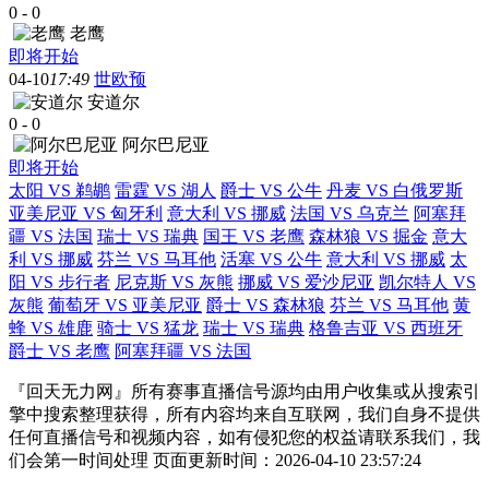
0
-
0
老鹰
即将开始
04-10
17:49
世欧预
安道尔
0
-
0
阿尔巴尼亚
即将开始
太阳 VS 鹈鹕
雷霆 VS 湖人
爵士 VS 公牛
丹麦 VS 白俄罗斯
亚美尼亚 VS 匈牙利
意大利 VS 挪威
法国 VS 乌克兰
阿塞拜
疆 VS 法国
瑞士 VS 瑞典
国王 VS 老鹰
森林狼 VS 掘金
意大
利 VS 挪威
芬兰 VS 马耳他
活塞 VS 公牛
意大利 VS 挪威
太
阳 VS 步行者
尼克斯 VS 灰熊
挪威 VS 爱沙尼亚
凯尔特人 VS
灰熊
葡萄牙 VS 亚美尼亚
爵士 VS 森林狼
芬兰 VS 马耳他
黄
蜂 VS 雄鹿
骑士 VS 猛龙
瑞士 VS 瑞典
格鲁吉亚 VS 西班牙
爵士 VS 老鹰
阿塞拜疆 VS 法国
『回天无力网』所有赛事直播信号源均由用户收集或从搜索引
擎中搜索整理获得，所有内容均来自互联网，我们自身不提供
任何直播信号和视频内容，如有侵犯您的权益请联系我们，我
们会第一时间处理 页面更新时间：2026-04-10 23:57:24