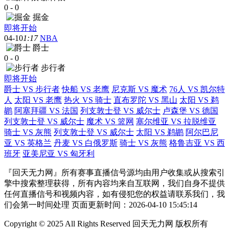
0
-
0
掘金
即将开始
04-10
1:17
NBA
爵士
0
-
0
步行者
即将开始
爵士 VS 步行者
快船 VS 老鹰
尼克斯 VS 魔术
76人 VS 凯尔特
人
太阳 VS 老鹰
热火 VS 骑士
直布罗陀 VS 黑山
太阳 VS 鹈
鹕
阿塞拜疆 VS 法国
列支敦士登 VS 威尔士
卢森堡 VS 德国
列支敦士登 VS 威尔士
魔术 VS 篮网
塞尔维亚 VS 拉脱维亚
骑士 VS 灰熊
列支敦士登 VS 威尔士
太阳 VS 鹈鹕
阿尔巴尼
亚 VS 英格兰
丹麦 VS 白俄罗斯
骑士 VS 灰熊
格鲁吉亚 VS 西
班牙
亚美尼亚 VS 匈牙利
『回天无力网』所有赛事直播信号源均由用户收集或从搜索引
擎中搜索整理获得，所有内容均来自互联网，我们自身不提供
任何直播信号和视频内容，如有侵犯您的权益请联系我们，我
们会第一时间处理 页面更新时间：2026-04-10 15:45:14
Copyright © 2025 All Rights Reserved 回天无力网 版权所有