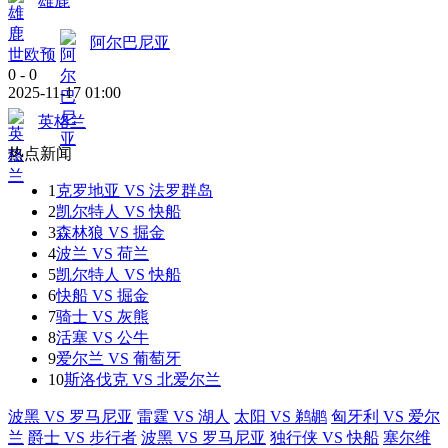
雄鹿
阿尔巴尼亚
世欧预
0
-
0
2025-11-17 01:00
英格兰
热点新闻
1
克罗地亚 VS 法罗群岛
2
凯尔特人 VS 快船
3
森林狼 VS 掘金
4
波兰 VS 荷兰
5
凯尔特人 VS 快船
6
快船 VS 掘金
7
骑士 VS 灰熊
8
活塞 VS 公牛
9
爱尔兰 VS 葡萄牙
10
斯洛伐克 VS 北爱尔兰
波黑 VS 罗马尼亚
雷霆 VS 湖人
太阳 VS 鹈鹕
匈牙利 VS 爱尔
兰
爵士 VS 步行者
波黑 VS 罗马尼亚
独行侠 VS 快船
塞尔维