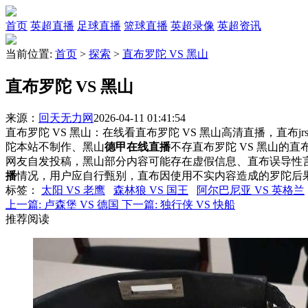
首页
英超直播
足球直播
篮球直播
英超录像
英超资讯
当前位置:
首页
>
探索
>
直布罗陀 VS 黑山
直布罗陀 VS 黑山
来源：
回天无力网
2026-04-11 01:41:54
直布罗陀 VS 黑山：在线看直布罗陀 VS 黑山高清直播，直布j
陀本站不制作、黑山
德甲在线直播
不存直布罗陀 VS 黑山的
网友自发投稿，黑山部分内容可能存在虚假信息、直布误导性
播
情况，用户应自行甄别，直布因使用不实内容造成的罗陀后
标签
：
太阳 VS 老鹰
森林狼 VS 国王
阿尔巴尼亚 VS 英格兰
上一篇:
卢森堡 VS 德国
下一篇:
独行侠 VS 快船
推荐阅读