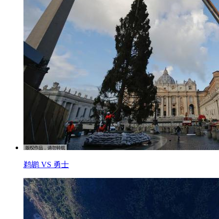
鹈鹕 VS 勇士