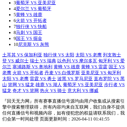
3
葡萄牙 VS 亚美尼亚
4
爱尔兰 VS 葡萄牙
5
黄蜂 VS 雄鹿
6
火箭 VS 开拓者
7
独行侠 VS 快船
8
马刺 VS 国王
9
国王 VS 掘金
10
尼克斯 VS 灰熊
土耳其 VS 保加利亚
独行侠 VS 太阳
太阳 VS 老鹰
列支敦士
登 VS 威尔士
瑞士 VS 瑞典
以色列 VS 摩尔多瓦
匈牙利 VS 爱
尔兰
塞浦路斯 VS 奥地利
黄蜂 VS 雄鹿
黄蜂 VS 雷霆
国王 VS
老鹰
火箭 VS 开拓者
丹麦 VS 白俄罗斯
亚美尼亚 VS 匈牙利
太阳 VS 老鹰
雷霆 VS 勇士
波黑 VS 罗马尼亚
直布罗陀 VS 黑
山
篮网 VS 猛龙
雄鹿 VS 湖人
葡萄牙 VS 亚美尼亚
步行者 VS
猛龙
奇才 VS 篮网
热火 VS 骑士
意大利 VS 挪威
『回天无力网』所有赛事直播信号源均由用户收集或从搜索引
擎中搜索整理获得，所有内容均来自互联网，我们自身不提供
任何直播信号和视频内容，如有侵犯您的权益请联系我们，我
们会第一时间处理 页面更新时间：2026-04-11 01:41:55