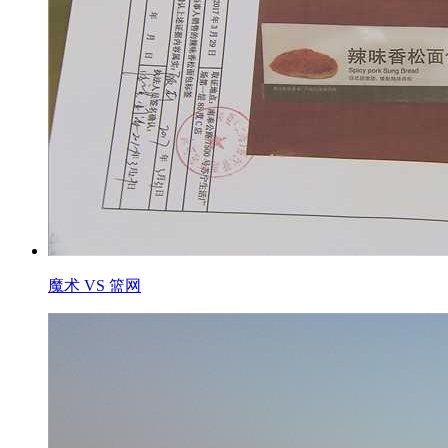
魔术 VS 篮网