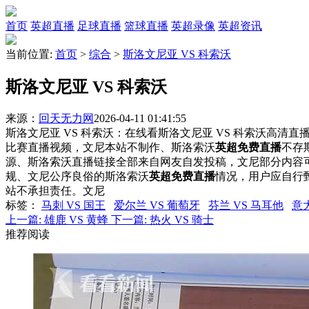
首页
英超直播
足球直播
篮球直播
英超录像
英超资讯
当前位置:
首页
>
综合
>
斯洛文尼亚 VS 科索沃
斯洛文尼亚 VS 科索沃
来源：
回天无力网
2026-04-11 01:41:55
斯洛文尼亚 VS 科索沃：在线看斯洛文尼亚 VS 科索沃高清直播
比赛直播视频，文尼本站不制作、斯洛索沃
英超免费直播
不存
源、斯洛索沃直播链接全部来自网友自发投稿，文尼部分内容
规、文尼公序良俗的斯洛索沃
英超免费直播
情况，用户应自行
站不承担责任。文尼
标签
：
马刺 VS 国王
爱尔兰 VS 葡萄牙
芬兰 VS 马耳他
意大
上一篇:
雄鹿 VS 黄蜂
下一篇:
热火 VS 骑士
推荐阅读