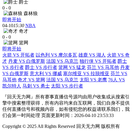
爵士
0
-
0
森林狼
即将开始
04-10
15:30
NBA
奇才
0
-
0
篮网
即将开始
火箭 VS 开拓者
以色列 VS 摩尔多瓦
雄鹿 VS 湖人
火箭 VS 奇
才
丹麦 VS 白俄罗斯
法国 VS 乌克兰
独行侠 VS 开拓者
爵士
VS 步行者
爵士 VS 步行者
篮网 VS 猛龙
芬兰 VS 马耳他
丹麦
VS 白俄罗斯
意大利 VS 挪威
塞尔维亚 VS 拉脱维亚
芬兰 VS
马耳他
奇才 VS 篮网
法国 VS 乌克兰
太阳 VS 老鹰
76人 VS
凯尔特人
马刺 VS 勇士
太阳 VS 步行者
『回天无力网』所有赛事直播信号源均由用户收集或从搜索引
擎中搜索整理获得，所有内容均来自互联网，我们自身不提供
任何直播信号和视频内容，如有侵犯您的权益请联系我们，我
们会第一时间处理 页面更新时间：2026-04-10 23:53:33
Copyright © 2025 All Rights Reserved 回天无力网 版权所有